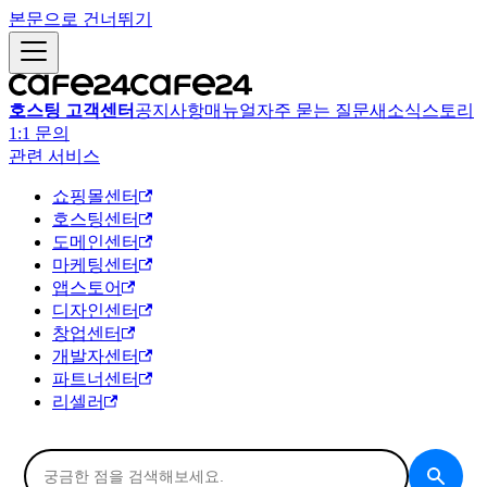
본문으로 건너뛰기
호스팅 고객센터
공지사항
매뉴얼
자주 묻는 질문
새소식
스토리
1:1 문의
관련 서비스
쇼핑몰센터
호스팅센터
도메인센터
마케팅센터
앱스토어
디자인센터
창업센터
개발자센터
파트너센터
리셀러