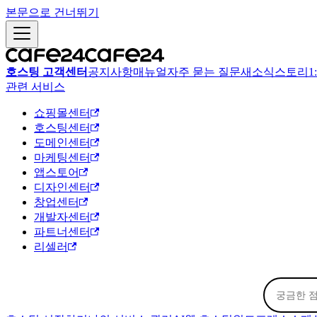
본문으로 건너뛰기
호스팅 고객센터
공지사항
매뉴얼
자주 묻는 질문
새소식
스토리
1
관련 서비스
쇼핑몰센터
호스팅센터
도메인센터
마케팅센터
앱스토어
디자인센터
창업센터
개발자센터
파트너센터
리셀러