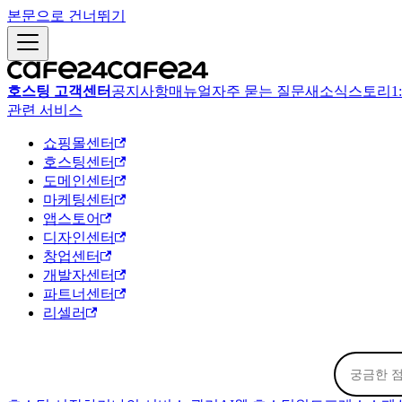
본문으로 건너뛰기
호스팅 고객센터
공지사항
매뉴얼
자주 묻는 질문
새소식
스토리
1
관련 서비스
쇼핑몰센터
호스팅센터
도메인센터
마케팅센터
앱스토어
디자인센터
창업센터
개발자센터
파트너센터
리셀러