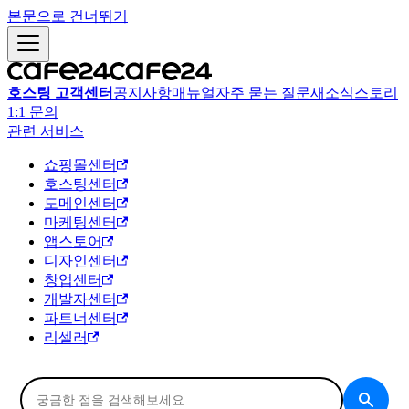
본문으로 건너뛰기
호스팅 고객센터
공지사항
매뉴얼
자주 묻는 질문
새소식
스토리
1:1 문의
관련 서비스
쇼핑몰센터
호스팅센터
도메인센터
마케팅센터
앱스토어
디자인센터
창업센터
개발자센터
파트너센터
리셀러