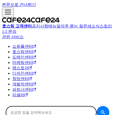
본문으로 건너뛰기
호스팅 고객센터
공지사항
매뉴얼
자주 묻는 질문
새소식
스토리
1:1 문의
관련 서비스
쇼핑몰센터
호스팅센터
도메인센터
마케팅센터
앱스토어
디자인센터
창업센터
개발자센터
파트너센터
리셀러