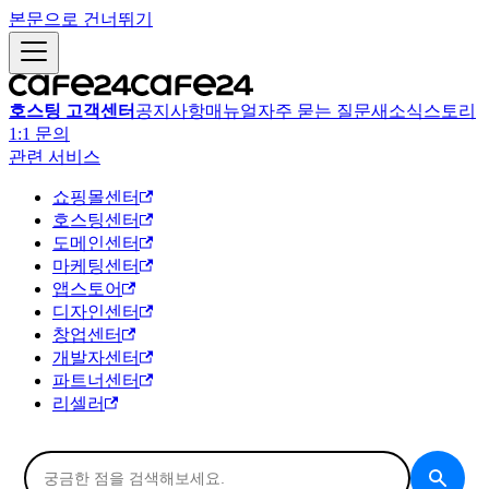
본문으로 건너뛰기
호스팅 고객센터
공지사항
매뉴얼
자주 묻는 질문
새소식
스토리
1:1 문의
관련 서비스
쇼핑몰센터
호스팅센터
도메인센터
마케팅센터
앱스토어
디자인센터
창업센터
개발자센터
파트너센터
리셀러