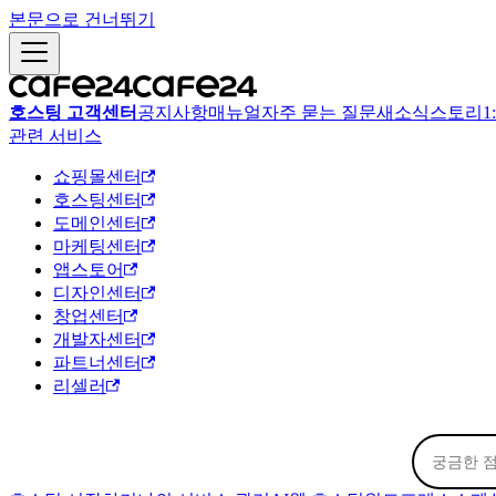
본문으로 건너뛰기
호스팅 고객센터
공지사항
매뉴얼
자주 묻는 질문
새소식
스토리
1
관련 서비스
쇼핑몰센터
호스팅센터
도메인센터
마케팅센터
앱스토어
디자인센터
창업센터
개발자센터
파트너센터
리셀러