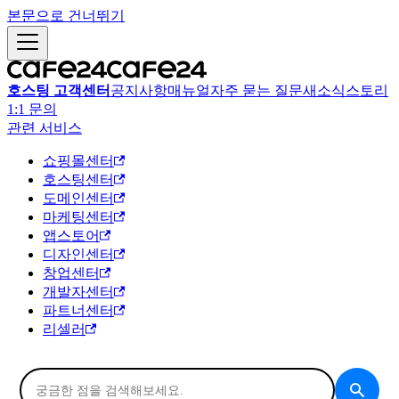
본문으로 건너뛰기
호스팅 고객센터
공지사항
매뉴얼
자주 묻는 질문
새소식
스토리
1:1 문의
관련 서비스
쇼핑몰센터
호스팅센터
도메인센터
마케팅센터
앱스토어
디자인센터
창업센터
개발자센터
파트너센터
리셀러