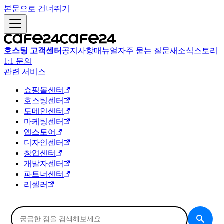
본문으로 건너뛰기
호스팅 고객센터
공지사항
매뉴얼
자주 묻는 질문
새소식
스토리
1:1 문의
관련 서비스
쇼핑몰센터
호스팅센터
도메인센터
마케팅센터
앱스토어
디자인센터
창업센터
개발자센터
파트너센터
리셀러