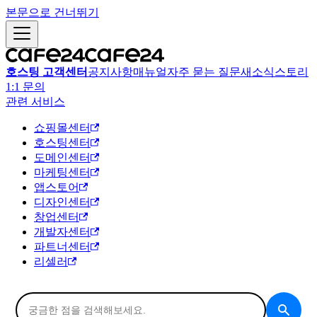
본문으로 건너뛰기
호스팅 고객센터
공지사항
매뉴얼
자주 묻는 질문
새소식
스토리
1:1 문의
관련 서비스
쇼핑몰센터
호스팅센터
도메인센터
마케팅센터
앱스토어
디자인센터
창업센터
개발자센터
파트너센터
리셀러