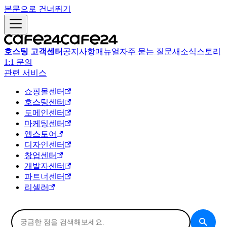
본문으로 건너뛰기
호스팅 고객센터
공지사항
매뉴얼
자주 묻는 질문
새소식
스토리
1:1 문의
관련 서비스
쇼핑몰센터
호스팅센터
도메인센터
마케팅센터
앱스토어
디자인센터
창업센터
개발자센터
파트너센터
리셀러