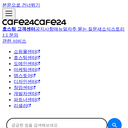
본문으로 건너뛰기
호스팅 고객센터
공지사항
매뉴얼
자주 묻는 질문
새소식
스토리
1:1 문의
관련 서비스
쇼핑몰센터
호스팅센터
도메인센터
마케팅센터
앱스토어
디자인센터
창업센터
개발자센터
파트너센터
리셀러