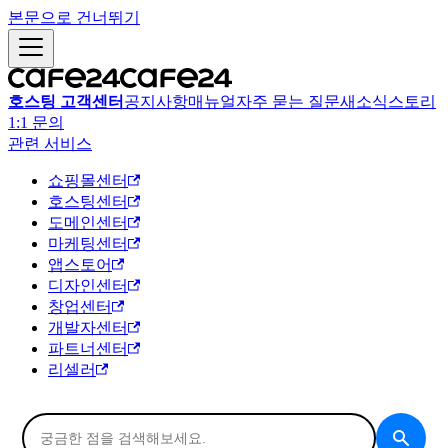
본문으로 건너뛰기
호스팅 고객센터
공지사항
매뉴얼
자주 묻는 질문
새소식
스토리
1:1 문의
관련 서비스
쇼핑몰센터
호스팅센터
도메인센터
마케팅센터
앱스토어
디자인센터
창업센터
개발자센터
파트너센터
리셀러