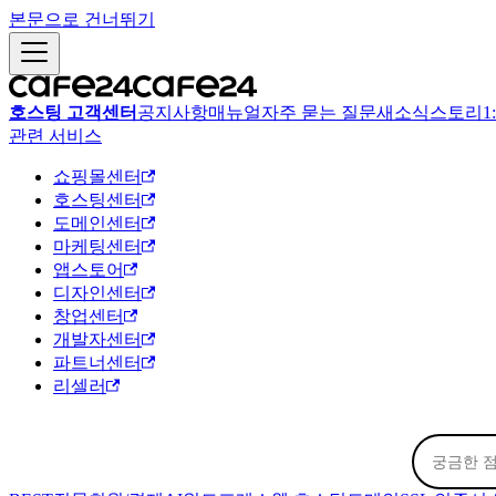
본문으로 건너뛰기
호스팅 고객센터
공지사항
매뉴얼
자주 묻는 질문
새소식
스토리
1
관련 서비스
쇼핑몰센터
호스팅센터
도메인센터
마케팅센터
앱스토어
디자인센터
창업센터
개발자센터
파트너센터
리셀러