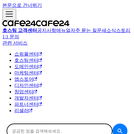
본문으로 건너뛰기
호스팅 고객센터
공지사항
매뉴얼
자주 묻는 질문
새소식
스토리
1:1 문의
관련 서비스
쇼핑몰센터
호스팅센터
도메인센터
마케팅센터
앱스토어
디자인센터
창업센터
개발자센터
파트너센터
리셀러