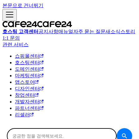
본문으로 건너뛰기
호스팅 고객센터
공지사항
매뉴얼
자주 묻는 질문
새소식
스토리
1:1 문의
관련 서비스
쇼핑몰센터
호스팅센터
도메인센터
마케팅센터
앱스토어
디자인센터
창업센터
개발자센터
파트너센터
리셀러