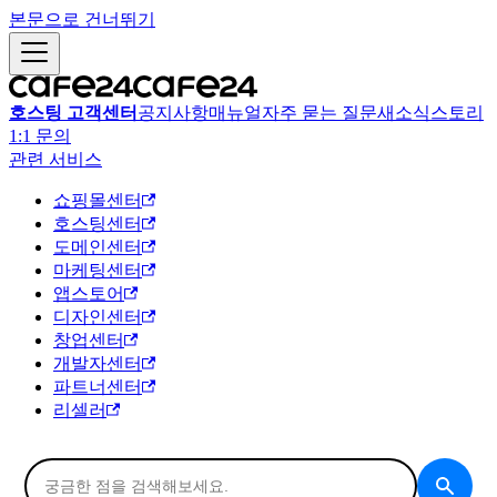
본문으로 건너뛰기
호스팅 고객센터
공지사항
매뉴얼
자주 묻는 질문
새소식
스토리
1:1 문의
관련 서비스
쇼핑몰센터
호스팅센터
도메인센터
마케팅센터
앱스토어
디자인센터
창업센터
개발자센터
파트너센터
리셀러