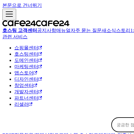
본문으로 건너뛰기
호스팅 고객센터
공지사항
매뉴얼
자주 묻는 질문
새소식
스토리
1
관련 서비스
쇼핑몰센터
호스팅센터
도메인센터
마케팅센터
앱스토어
디자인센터
창업센터
개발자센터
파트너센터
리셀러