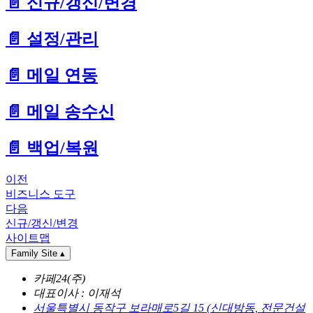
📄️
신규/갱신/변경
📄️
설정/관리
📄️
메일 연동
📄️
메일 송수신
📄️
백업/복원
이전
비즈니스 도구
다음
신규/갱신/변경
사이트맵
Family Site
▴
카페24(주)
대표이사 : 이재석
서울특별시 동작구 보라매로5길 15 (신대방동, 전문건설