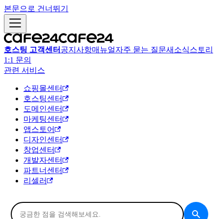
본문으로 건너뛰기
호스팅 고객센터
공지사항
매뉴얼
자주 묻는 질문
새소식
스토리
1:1 문의
관련 서비스
쇼핑몰센터
호스팅센터
도메인센터
마케팅센터
앱스토어
디자인센터
창업센터
개발자센터
파트너센터
리셀러