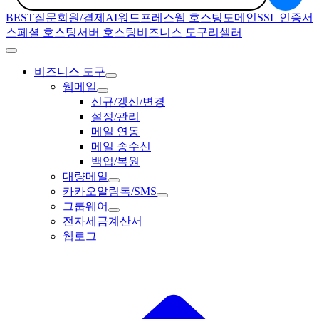
BEST질문
회원/결제
AI
워드프레스
웹 호스팅
도메인
SSL 인증서
스페셜 호스팅
서버 호스팅
비즈니스 도구
리셀러
비즈니스 도구
웹메일
신규/갱신/변경
설정/관리
메일 연동
메일 송수신
백업/복원
대량메일
카카오알림톡/SMS
그룹웨어
전자세금계산서
웹로그