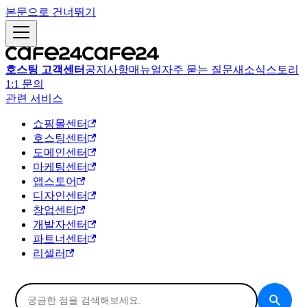
본문으로 건너뛰기
호스팅 고객센터
공지사항
매뉴얼
자주 묻는 질문
새소식
스토리
1:1 문의
관련 서비스
쇼핑몰센터
호스팅센터
도메인센터
마케팅센터
앱스토어
디자인센터
창업센터
개발자센터
파트너센터
리셀러