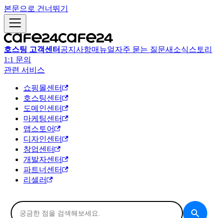
본문으로 건너뛰기
호스팅 고객센터
공지사항
매뉴얼
자주 묻는 질문
새소식
스토리
1:1 문의
관련 서비스
쇼핑몰센터
호스팅센터
도메인센터
마케팅센터
앱스토어
디자인센터
창업센터
개발자센터
파트너센터
리셀러