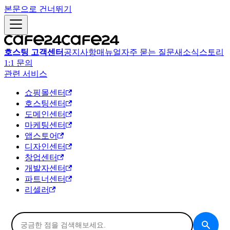
본문으로 건너뛰기
호스팅 고객센터
공지사항
매뉴얼
자주 묻는 질문
새소식
스토리
1:1 문의
관련 서비스
쇼핑몰센터
호스팅센터
도메인센터
마케팅센터
앱스토어
디자인센터
창업센터
개발자센터
파트너센터
리셀러