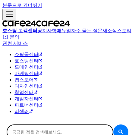
본문으로 건너뛰기
호스팅 고객센터
공지사항
매뉴얼
자주 묻는 질문
새소식
스토리
1:1 문의
관련 서비스
쇼핑몰센터
호스팅센터
도메인센터
마케팅센터
앱스토어
디자인센터
창업센터
개발자센터
파트너센터
리셀러