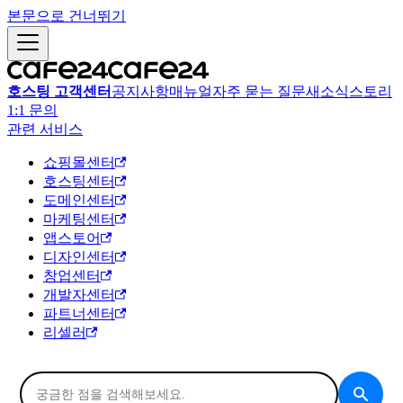
본문으로 건너뛰기
호스팅 고객센터
공지사항
매뉴얼
자주 묻는 질문
새소식
스토리
1:1 문의
관련 서비스
쇼핑몰센터
호스팅센터
도메인센터
마케팅센터
앱스토어
디자인센터
창업센터
개발자센터
파트너센터
리셀러