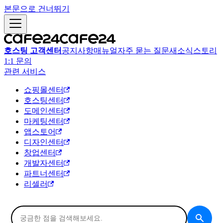
본문으로 건너뛰기
호스팅 고객센터
공지사항
매뉴얼
자주 묻는 질문
새소식
스토리
1:1 문의
관련 서비스
쇼핑몰센터
호스팅센터
도메인센터
마케팅센터
앱스토어
디자인센터
창업센터
개발자센터
파트너센터
리셀러