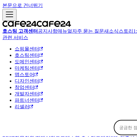
본문으로 건너뛰기
호스팅 고객센터
공지사항
매뉴얼
자주 묻는 질문
새소식
스토리
1
관련 서비스
쇼핑몰센터
호스팅센터
도메인센터
마케팅센터
앱스토어
디자인센터
창업센터
개발자센터
파트너센터
리셀러