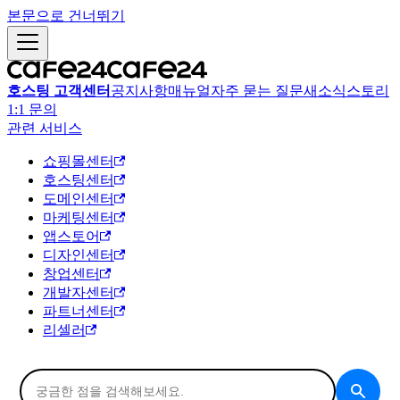
본문으로 건너뛰기
호스팅 고객센터
공지사항
매뉴얼
자주 묻는 질문
새소식
스토리
1:1 문의
관련 서비스
쇼핑몰센터
호스팅센터
도메인센터
마케팅센터
앱스토어
디자인센터
창업센터
개발자센터
파트너센터
리셀러