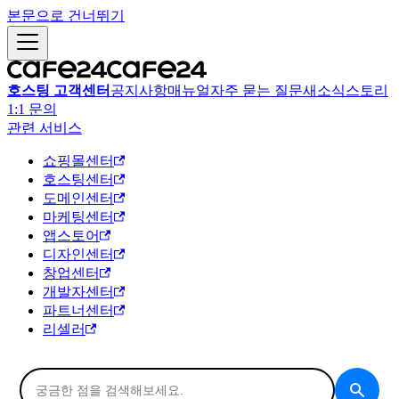
본문으로 건너뛰기
호스팅 고객센터
공지사항
매뉴얼
자주 묻는 질문
새소식
스토리
1:1 문의
관련 서비스
쇼핑몰센터
호스팅센터
도메인센터
마케팅센터
앱스토어
디자인센터
창업센터
개발자센터
파트너센터
리셀러