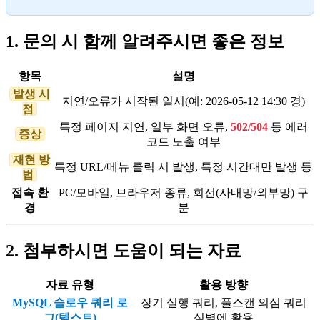
1. 문의 시 함께 알려주시면 좋은 정보
항목
설명
발생 시
지연/오류가 시작된 일시(예: 2026-05-12 14:30 경)
점
특정 페이지 지연, 일부 화면 오류,
502/504
등 에러
증상
코드 노출 여부
재현 방
특정 URL/메뉴 클릭 시 발생, 특정 시간대만 발생 등
법
접속 환
PC/모바일, 브라우저 종류, 회선(사내망/외부망) 구
경
분
2. 첨부하시면 도움이 되는 자료
자료 유형
활용 방향
MySQL 슬로우 쿼리 로
장기 실행 쿼리, 풀스캔 의심 쿼리
그(텍스트)
식별에 활용