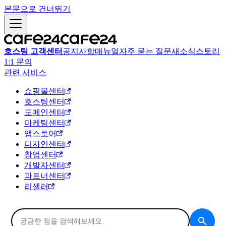
본문으로 건너뛰기
호스팅 고객센터
공지사항
매뉴얼
자주 묻는 질문
새소식
스토리
1:1 문의
관련 서비스
쇼핑몰센터
호스팅센터
도메인센터
마케팅센터
앱스토어
디자인센터
창업센터
개발자센터
파트너센터
리셀러