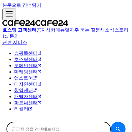
본문으로 건너뛰기
호스팅 고객센터
공지사항
매뉴얼
자주 묻는 질문
새소식
스토리
1:1 문의
관련 서비스
쇼핑몰센터
호스팅센터
도메인센터
마케팅센터
앱스토어
디자인센터
창업센터
개발자센터
파트너센터
리셀러