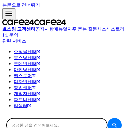
본문으로 건너뛰기
호스팅 고객센터
공지사항
매뉴얼
자주 묻는 질문
새소식
스토리
1:1 문의
관련 서비스
쇼핑몰센터
호스팅센터
도메인센터
마케팅센터
앱스토어
디자인센터
창업센터
개발자센터
파트너센터
리셀러