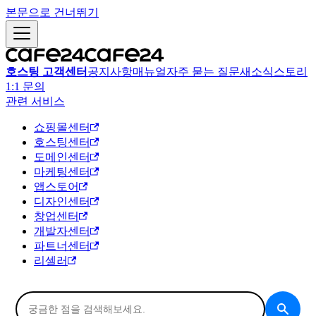
본문으로 건너뛰기
호스팅 고객센터
공지사항
매뉴얼
자주 묻는 질문
새소식
스토리
1:1 문의
관련 서비스
쇼핑몰센터
호스팅센터
도메인센터
마케팅센터
앱스토어
디자인센터
창업센터
개발자센터
파트너센터
리셀러