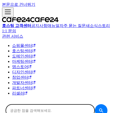
본문으로 건너뛰기
호스팅 고객센터
공지사항
매뉴얼
자주 묻는 질문
새소식
스토리
1:1 문의
관련 서비스
쇼핑몰센터
호스팅센터
도메인센터
마케팅센터
앱스토어
디자인센터
창업센터
개발자센터
파트너센터
리셀러