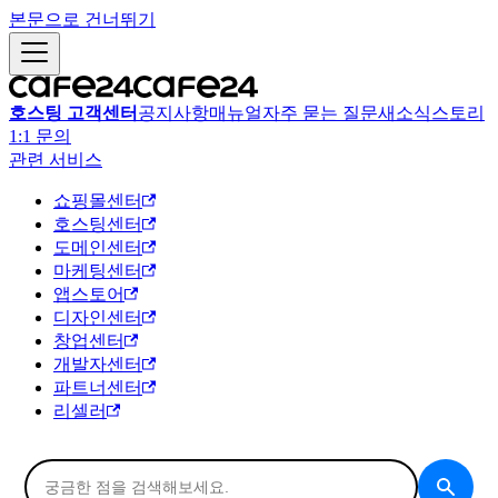
본문으로 건너뛰기
호스팅 고객센터
공지사항
매뉴얼
자주 묻는 질문
새소식
스토리
1:1 문의
관련 서비스
쇼핑몰센터
호스팅센터
도메인센터
마케팅센터
앱스토어
디자인센터
창업센터
개발자센터
파트너센터
리셀러