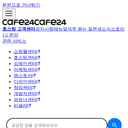
본문으로 건너뛰기
호스팅 고객센터
공지사항
매뉴얼
자주 묻는 질문
새소식
스토리
1:1 문의
관련 서비스
쇼핑몰센터
호스팅센터
도메인센터
마케팅센터
앱스토어
디자인센터
창업센터
개발자센터
파트너센터
리셀러