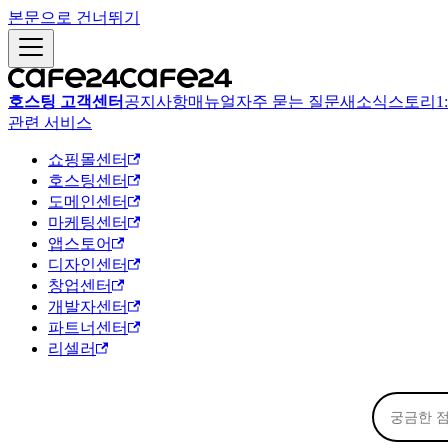
본문으로 건너뛰기
호스팅 고객센터
공지사항
매뉴얼
자주 묻는 질문
새소식
스토리
1
관련 서비스
쇼핑몰센터
호스팅센터
도메인센터
마케팅센터
앱스토어
디자인센터
창업센터
개발자센터
파트너센터
리셀러