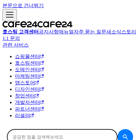
본문으로 건너뛰기
호스팅 고객센터
공지사항
매뉴얼
자주 묻는 질문
새소식
스토리
1:1 문의
관련 서비스
쇼핑몰센터
호스팅센터
도메인센터
마케팅센터
앱스토어
디자인센터
창업센터
개발자센터
파트너센터
리셀러