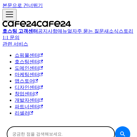
본문으로 건너뛰기
호스팅 고객센터
공지사항
매뉴얼
자주 묻는 질문
새소식
스토리
1:1 문의
관련 서비스
쇼핑몰센터
호스팅센터
도메인센터
마케팅센터
앱스토어
디자인센터
창업센터
개발자센터
파트너센터
리셀러