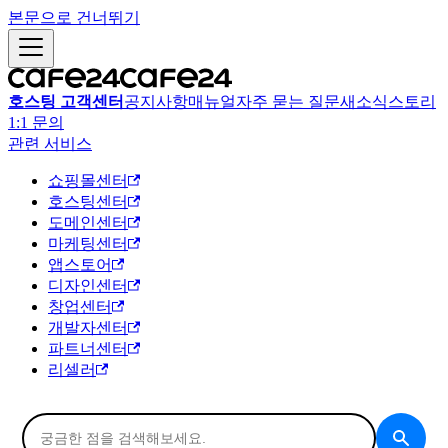
본문으로 건너뛰기
호스팅 고객센터
공지사항
매뉴얼
자주 묻는 질문
새소식
스토리
1:1 문의
관련 서비스
쇼핑몰센터
호스팅센터
도메인센터
마케팅센터
앱스토어
디자인센터
창업센터
개발자센터
파트너센터
리셀러