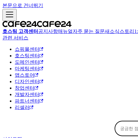
본문으로 건너뛰기
호스팅 고객센터
공지사항
매뉴얼
자주 묻는 질문
새소식
스토리
1
관련 서비스
쇼핑몰센터
호스팅센터
도메인센터
마케팅센터
앱스토어
디자인센터
창업센터
개발자센터
파트너센터
리셀러