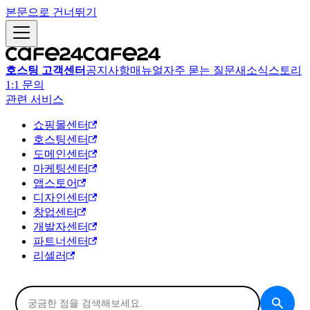
본문으로 건너뛰기
호스팅 고객센터
공지사항
매뉴얼
자주 묻는 질문
새소식
스토리
1:1 문의
관련 서비스
쇼핑몰센터
호스팅센터
도메인센터
마케팅센터
앱스토어
디자인센터
창업센터
개발자센터
파트너센터
리셀러