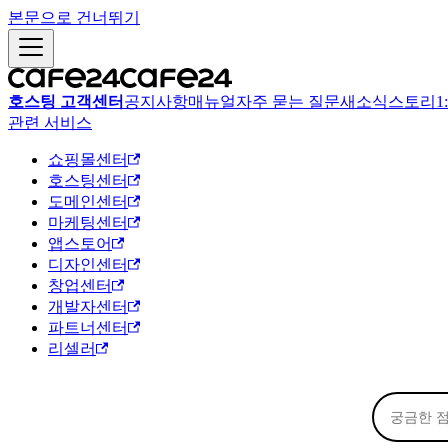
본문으로 건너뛰기
호스팅 고객센터
공지사항
매뉴얼
자주 묻는 질문
새소식
스토리
1
관련 서비스
쇼핑몰센터
호스팅센터
도메인센터
마케팅센터
앱스토어
디자인센터
창업센터
개발자센터
파트너센터
리셀러