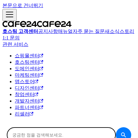
본문으로 건너뛰기
호스팅 고객센터
공지사항
매뉴얼
자주 묻는 질문
새소식
스토리
1:1 문의
관련 서비스
쇼핑몰센터
호스팅센터
도메인센터
마케팅센터
앱스토어
디자인센터
창업센터
개발자센터
파트너센터
리셀러