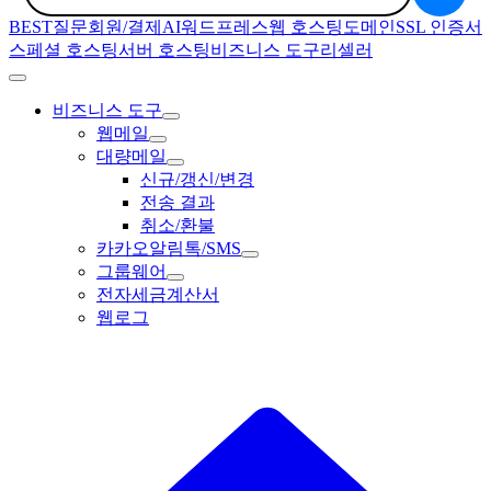
BEST질문
회원/결제
AI
워드프레스
웹 호스팅
도메인
SSL 인증서
스페셜 호스팅
서버 호스팅
비즈니스 도구
리셀러
비즈니스 도구
웹메일
대량메일
신규/갱신/변경
전송 결과
취소/환불
카카오알림톡/SMS
그룹웨어
전자세금계산서
웹로그