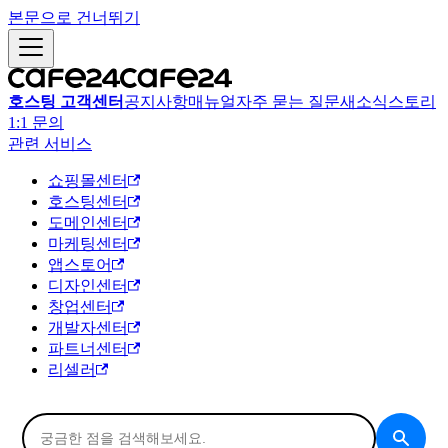
본문으로 건너뛰기
호스팅 고객센터
공지사항
매뉴얼
자주 묻는 질문
새소식
스토리
1:1 문의
관련 서비스
쇼핑몰센터
호스팅센터
도메인센터
마케팅센터
앱스토어
디자인센터
창업센터
개발자센터
파트너센터
리셀러