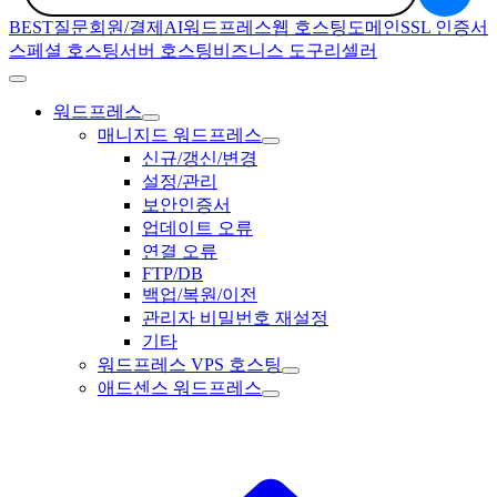
BEST질문
회원/결제
AI
워드프레스
웹 호스팅
도메인
SSL 인증서
스페셜 호스팅
서버 호스팅
비즈니스 도구
리셀러
워드프레스
매니지드 워드프레스
신규/갱신/변경
설정/관리
보안인증서
업데이트 오류
연결 오류
FTP/DB
백업/복원/이전
관리자 비밀번호 재설정
기타
워드프레스 VPS 호스팅
애드센스 워드프레스