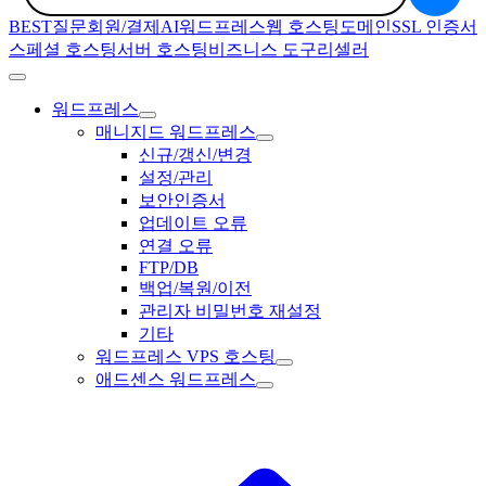
BEST질문
회원/결제
AI
워드프레스
웹 호스팅
도메인
SSL 인증서
스페셜 호스팅
서버 호스팅
비즈니스 도구
리셀러
워드프레스
매니지드 워드프레스
신규/갱신/변경
설정/관리
보안인증서
업데이트 오류
연결 오류
FTP/DB
백업/복원/이전
관리자 비밀번호 재설정
기타
워드프레스 VPS 호스팅
애드센스 워드프레스