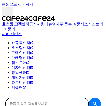
본문으로 건너뛰기
호스팅 고객센터
공지사항
매뉴얼
자주 묻는 질문
새소식
스토리
1:1 문의
관련 서비스
쇼핑몰센터
호스팅센터
도메인센터
마케팅센터
앱스토어
디자인센터
창업센터
개발자센터
파트너센터
리셀러