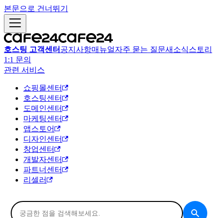
본문으로 건너뛰기
호스팅 고객센터
공지사항
매뉴얼
자주 묻는 질문
새소식
스토리
1:1 문의
관련 서비스
쇼핑몰센터
호스팅센터
도메인센터
마케팅센터
앱스토어
디자인센터
창업센터
개발자센터
파트너센터
리셀러