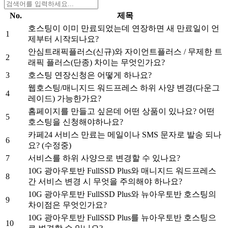
No.
제목
호스팅이 이미 만료되었는데 연장하면 새 만료일이 언
1
제부터 시작되나요?
안심트래픽플러스(신규)와 자이언트플러스 / 무제한 트
2
래픽 플러스(단종) 차이는 무엇인가요?
3
호스팅 연장신청은 어떻게 하나요?
웹호스팅/매니지드 워드프레스 하위 사양 변경(다운그
4
레이드) 가능한가요?
홈페이지를 만들고 싶은데 어떤 상품이 있나요? 어떤
5
호스팅을 신청해야하나요?
카페24 서비스 만료는 메일이나 SMS 문자로 발송 되나
6
요? (수정중)
7
서비스를 하위 사양으로 변경할 수 있나요?
10G 광아우토반 FullSSD Plus와 매니지드 워드프레스
8
간 서비스 변경 시 무엇을 주의해야 하나요?
10G 광아우토반 FullSSD Plus와 뉴아우토반 호스팅의
9
차이점은 무엇인가요?
10G 광아우토반 FullSSD Plus를 뉴아우토반 호스팅으
10